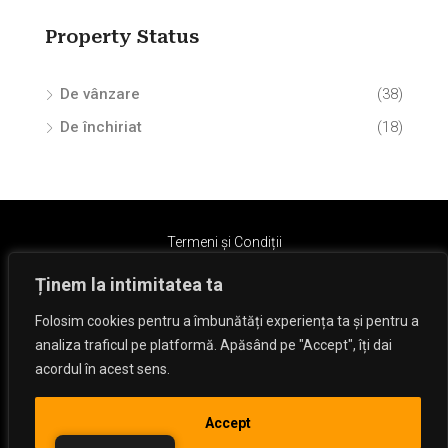
Property Status
De vânzare
(38)
De închiriat
(18)
Termeni și Condiții
Ținem la intimitatea ta
Folosim cookies pentru a îmbunătăți experiența ta și pentru a
analiza traficul pe platformă. Apăsând pe "Accept", îți dai
acordul în acest sens.
© Dan Hizanu - Toate drepturile rezervate.
Accept