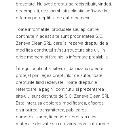
brevetate. Nu aveti dreptul sa redistribuiti, vindeti,
decompilati, dezasamblati aplicatia software într-
o forma perceptibila de catre oameni.
Toate informatiile, produsele sau aplicatiile
continute în acest site sunt proprietatea S.C.
Zeneva Clean SRL, care îsi rezerva dreptul de a
modifica continutul si/sau structura site-ului în
orice moment si fara nici o informare prealabila.
Întregul continut al site-ului danhizanu.ro este
protejat prin legea drepturilor de autor, toate
drepturile fiind rezervate. Toate drepturile
referitoare la pagini, continutul si prezentarea
site-ului sunt detinute de S.C. Zeneva Clean SRL.
Este interzisa copierea, modificarea, afisarea,
distribuirea, transmiterea, publicarea,
comercializarea, licentierea, crearea unor
materiale derivate sau utilizarea continutului site-