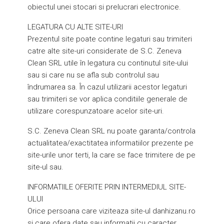
obiectul unei stocari si prelucrari electronice.
LEGATURA CU ALTE SITE-URI
Prezentul site poate contine legaturi sau trimiteri
catre alte site-uri considerate de S.C. Zeneva
Clean SRL utile în legatura cu continutul site-ului
sau si care nu se afla sub controlul sau
îndrumarea sa. În cazul utilizarii acestor legaturi
sau trimiteri se vor aplica conditiile generale de
utilizare corespunzatoare acelor site-uri.
S.C. Zeneva Clean SRL nu poate garanta/controla
actualitatea/exactitatea informatiilor prezente pe
site-urile unor terti, la care se face trimitere de pe
site-ul sau.
INFORMATIILE OFERITE PRIN INTERMEDIUL SITE-
ULUI
Orice persoana care viziteaza site-ul danhizanu.ro
si care ofera date sau informatii cu caracter