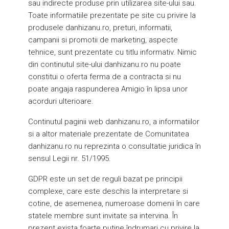
sau indirecte produse prin utilizarea site-ului sau.
Toate informatiile prezentate pe site cu privire la
produsele danhizanu.ro, preturi, informatii,
campanii si promotii de marketing, aspecte
tehnice, sunt prezentate cu titlu informativ. Nimic
din continutul site-ului danhizanu.ro nu poate
constitui o oferta ferma de a contracta si nu
poate angaja raspunderea Amigio în lipsa unor
acorduri ulterioare.
Continutul paginii web danhizanu.ro, a informatiilor
si a altor materiale prezentate de Comunitatea
danhizanu.ro nu reprezinta o consultatie juridica în
sensul Legii nr. 51/1995.
GDPR este un set de reguli bazat pe principii
complexe, care este deschis la interpretare si
cotine, de asemenea, numeroase domenii în care
statele membre sunt invitate sa intervina. În
prezent exista foarte putine îndrumari cu privire la