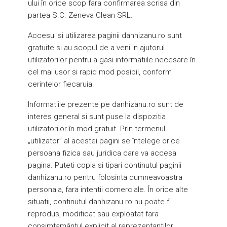
ului în orice scop fara confirmarea scrisa din
partea S.C. Zeneva Clean SRL.
Accesul si utilizarea paginii danhizanu.ro sunt
gratuite si au scopul de a veni in ajutorul
utilizatorilor pentru a gasi informatiile necesare în
cel mai usor si rapid mod posibil, conform
cerintelor fiecaruia.
Informatiile prezente pe danhizanu.ro sunt de
interes general si sunt puse la dispozitia
utilizatorilor în mod gratuit. Prin termenul
„utilizator” al acestei pagini se întelege orice
persoana fizica sau juridica care va accesa
pagina. Puteti copia si tipari continutul paginii
danhizanu.ro pentru folosinta dumneavoastra
personala, fara intentii comerciale. În orice alte
situatii, continutul danhizanu.ro nu poate fi
reprodus, modificat sau exploatat fara
consimtamântul explicit al reprezentantilor