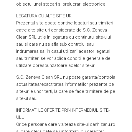
obiectul unei stocari si prelucrari electronice.
LEGATURA CU ALTE SITE-URI
Prezentul site poate contine legaturi sau trimiteri
catre alte site-uri considerate de S.C. Zeneva
Clean SRL utile în legatura cu continutul site-ului
sau si care nu se afla sub controlul sau
îndrumarea sa. În cazul utilizarii acestor legaturi
sau trimiteri se vor aplica conditiile generale de
utilizare corespunzatoare acelor site-uri.
S.C. Zeneva Clean SRL nu poate garanta/controla
actualitatea/exactitatea informatiilor prezente pe
site-urile unor terti, la care se face trimitere de pe
site-ul sau.
INFORMATIILE OFERITE PRIN INTERMEDIUL SITE-
ULUI
Orice persoana care viziteaza site-ul danhizanu.ro
si care ofera date sau informatii cu caracter