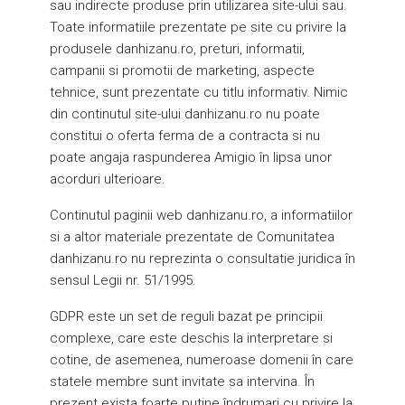
sau indirecte produse prin utilizarea site-ului sau.
Toate informatiile prezentate pe site cu privire la
produsele danhizanu.ro, preturi, informatii,
campanii si promotii de marketing, aspecte
tehnice, sunt prezentate cu titlu informativ. Nimic
din continutul site-ului danhizanu.ro nu poate
constitui o oferta ferma de a contracta si nu
poate angaja raspunderea Amigio în lipsa unor
acorduri ulterioare.
Continutul paginii web danhizanu.ro, a informatiilor
si a altor materiale prezentate de Comunitatea
danhizanu.ro nu reprezinta o consultatie juridica în
sensul Legii nr. 51/1995.
GDPR este un set de reguli bazat pe principii
complexe, care este deschis la interpretare si
cotine, de asemenea, numeroase domenii în care
statele membre sunt invitate sa intervina. În
prezent exista foarte putine îndrumari cu privire la