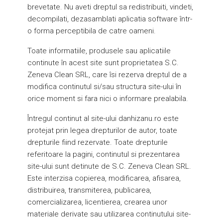
brevetate. Nu aveti dreptul sa redistribuiti, vindeti,
decompilati, dezasamblati aplicatia software într-
o forma perceptibila de catre oameni.
Toate informatiile, produsele sau aplicatiile
continute în acest site sunt proprietatea S.C.
Zeneva Clean SRL, care îsi rezerva dreptul de a
modifica continutul si/sau structura site-ului în
orice moment si fara nici o informare prealabila.
Întregul continut al site-ului danhizanu.ro este
protejat prin legea drepturilor de autor, toate
drepturile fiind rezervate. Toate drepturile
referitoare la pagini, continutul si prezentarea
site-ului sunt detinute de S.C. Zeneva Clean SRL.
Este interzisa copierea, modificarea, afisarea,
distribuirea, transmiterea, publicarea,
comercializarea, licentierea, crearea unor
materiale derivate sau utilizarea continutului site-