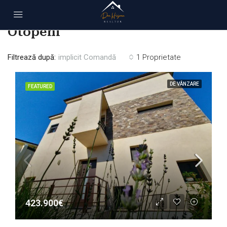
Acasă
Otopeni
Otopeni
Filtrează după:
implicit Comandă
1 Proprietate
DE VÂNZARE
FEATURED
423.900€