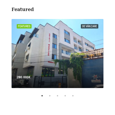
Featured
ZARE
FEATURED
DE VÂNZARE
FEA
280.000€
700