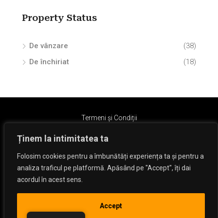
Property Status
De vânzare
(38)
De închiriat
(18)
Termeni și Condiții
Ținem la intimitatea ta
Folosim cookies pentru a îmbunătăți experiența ta și pentru a
analiza traficul pe platformă. Apăsând pe "Accept", îți dai
acordul în acest sens.
© Dan Hizanu - Toate drepturile rezervate.
Accept