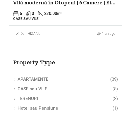
Vilă modernă în Otopeni | 6 Camere | Eleganță și Confort
6
3
230.00
m²
CASE SAU VILE
Dan HIZANU
1 an ago
Property Type
APARTAMENTE
(39)
CASE sau VILE
(8)
TERENURI
(8)
Hotel sau Pensiune
(1)