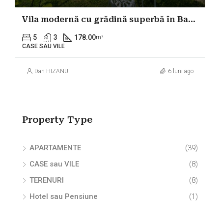
Vila modernă cu grădină superbă în Balotești aproape DN1
5
3
178.00
m²
CASE SAU VILE
Dan HIZANU
6 luni ago
Property Type
APARTAMENTE
(39)
CASE sau VILE
(8)
TERENURI
(8)
Hotel sau Pensiune
(1)