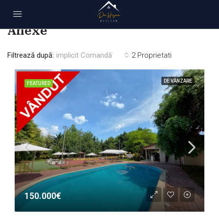
Acasă
Anexe
Anexe
Filtrează după:
implicit Comandă
2 Proprietati
DE VÂNZARE
FEATURED
150.000€