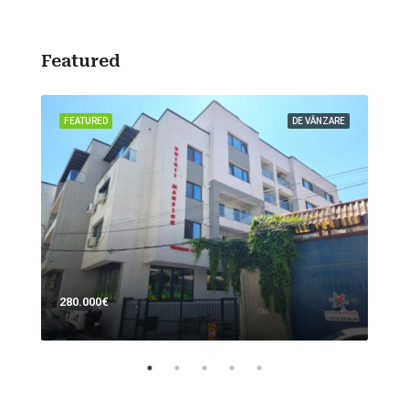
Featured
ZARE
FEATURED
DE VÂNZARE
FEA
280.000€
700