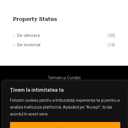
Property Status
De vânzare
(38)
De închiriat
(18)
Termeni și Condiții
Ținem la intimitatea ta
Folosim cookies pentru a îmbunătăți experiența ta și pentru a
analiza traficul pe platformă. Apăsând pe "Accept", îți dai
acordul în acest sens.
© Dan Hizanu - Toate drepturile rezervate.