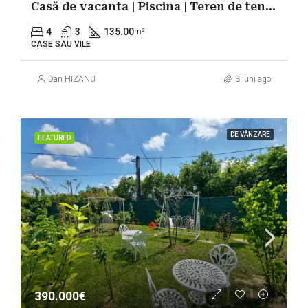
Casă de vacanta | Piscina | Teren de tenis | Lac Belciugatele
4
3
135.00
m²
CASE SAU VILE
Dan HIZANU
3 luni ago
DE VÂNZARE
FEATURED
390.000€