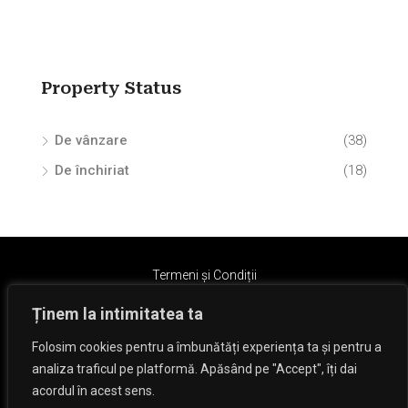
Property Status
De vânzare
(38)
De închiriat
(18)
Termeni și Condiții
Ținem la intimitatea ta
Folosim cookies pentru a îmbunătăți experiența ta și pentru a
analiza traficul pe platformă. Apăsând pe "Accept", îți dai
acordul în acest sens.
© Dan Hizanu - Toate drepturile rezervate.