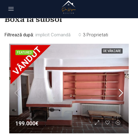
Acasă
Boxa la subsol
Boxa la subsol
Filtrează după:
implicit Comandă
3 Proprietati
DE VÂNZARE
FEATURED
199.000€