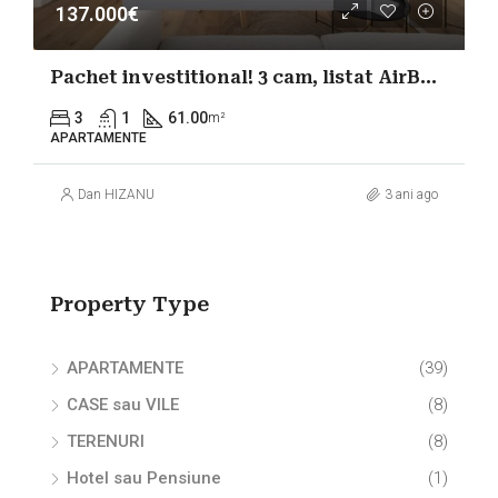
137.000€
Pachet investitional! 3 cam, listat AirBnB! Chirie garantata!
3
1
61.00
m²
APARTAMENTE
Dan HIZANU
3 ani ago
Property Type
APARTAMENTE
(39)
CASE sau VILE
(8)
TERENURI
(8)
Hotel sau Pensiune
(1)