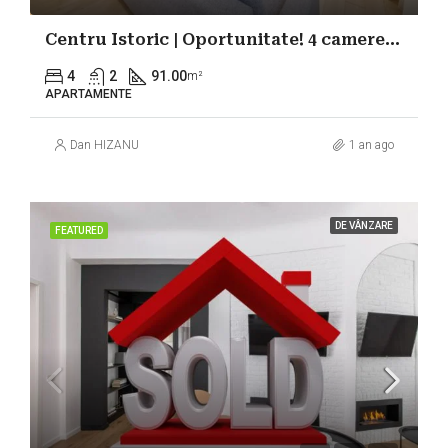
Centru Istoric | Oportunitate! 4 camere | Locație și Istorie
4
2
91.00
m²
APARTAMENTE
Dan HIZANU
1 an ago
DE VÂNZARE
FEATURED