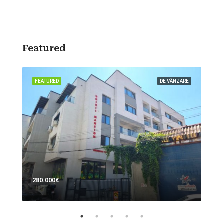
Featured
ZARE
FEATURED
DE VÂNZARE
FEA
280.000€
700