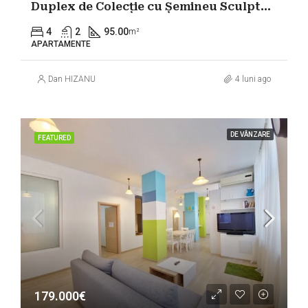
Duplex de Colecție cu Șemineu Sculptural | 120mp | Victoriei – Titulescu |
4
2
95.00
m²
APARTAMENTE
Dan HIZANU
4 luni ago
DE VÂNZARE
FEATURED
179.000€