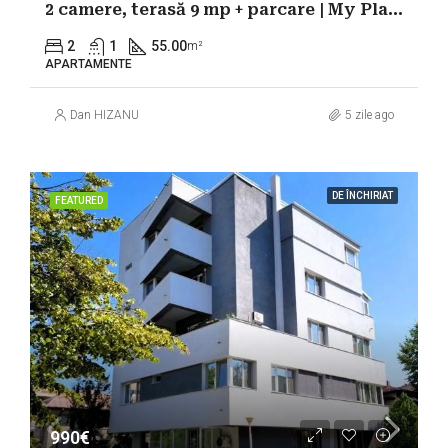
2 camere, terasă 9 mp + parcare | My Place North | Prima închiriere
2
1
55.00
m²
APARTAMENTE
Dan HIZANU
5 zile ago
DE ÎNCHIRIAT
FEATURED
990€