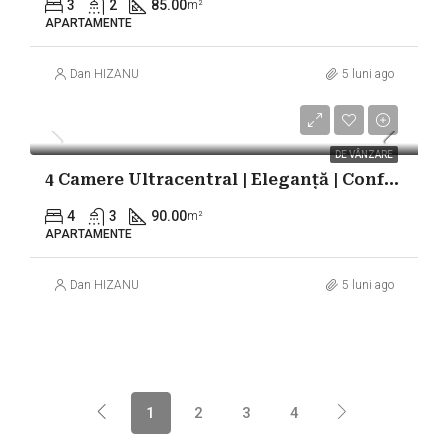
3
2
85.00
m²
APARTAMENTE
Dan HIZANU
5 luni ago
295.000€
DE VÂNZARE
4 Camere Ultracentral | Eleganță | Confort | Design
4
3
90.00
m²
APARTAMENTE
Dan HIZANU
5 luni ago
1
2
3
4