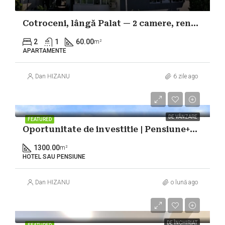
Cotroceni, lângă Palat — 2 camere, renovat în 2026
2
1
60.00
m²
APARTAMENTE
Dan HIZANU
6 zile ago
1.300.000€
DE VÂNZARE
FEATURED
Oportunitate de investitie | Pensiune+Restaurant+Club | Cladire emblematica
1300.00
m²
HOTEL SAU PENSIUNE
Dan HIZANU
o lună ago
750€
DE ÎNCHIRIAT