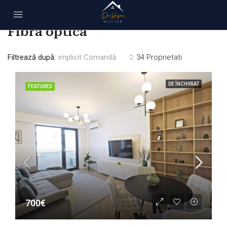
Acasă
Fibra optica
Fibra optica
Filtrează după:
implicit Comandă
34 Proprietati
DE ÎNCHIRIAT
FEATURED
700€