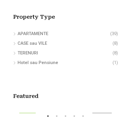
Property Type
APARTAMENTE
(39)
CASE sau VILE
(8)
TERENURI
(8)
Hotel sau Pensiune
(1)
280.000€
700
Featured
ZARE
FEATURED
DE VÂNZARE
FEA