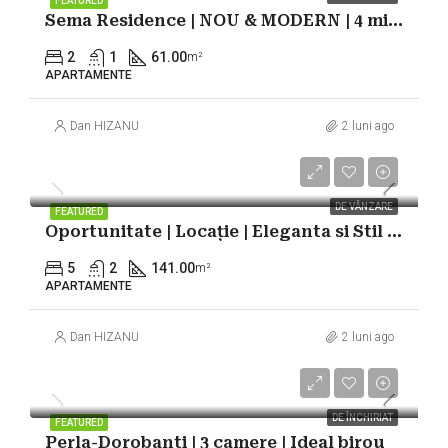
FEATURED
Sema Residence | NOU & MODERN | 4 min Metrou |
2
1
61.00
m²
APARTAMENTE
Dan HIZANU
2 luni ago
410.000€
DE VÂNZARE
FEATURED
Oportunitate | Locație | Eleganta si Stil | 5 camere – 150mp | Piata Romana
5
2
141.00
m²
APARTAMENTE
Dan HIZANU
2 luni ago
1.150€
DE ÎNCHIRIAT
FEATURED
Perla-Dorobanti | 3 camere | Ideal birou