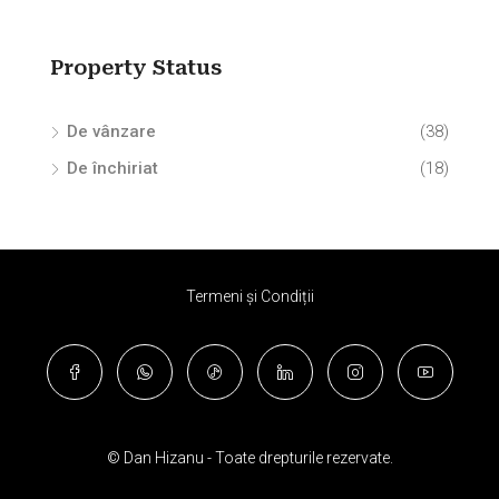
Property Status
De vânzare
(38)
De închiriat
(18)
Termeni și Condiții
© Dan Hizanu - Toate drepturile rezervate.