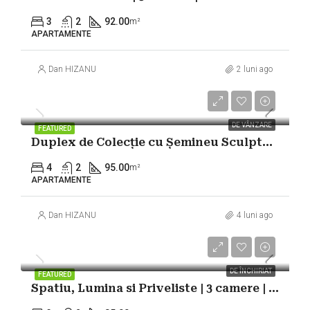
3
2
92.00
m²
APARTAMENTE
Dan HIZANU
2 luni ago
199.000€
DE VÂNZARE
FEATURED
Duplex de Colecție cu Șemineu Sculptural | 120mp | Victoriei – Titulescu |
4
2
95.00
m²
APARTAMENTE
Dan HIZANU
4 luni ago
750€
DE ÎNCHIRIAT
FEATURED
Spatiu, Lumina si Priveliste | 3 camere | Rond-Piata Alba Iulia