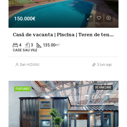
150.000€
Casă de vacanta | Piscina | Teren de tenis | Lac Belciugatele
4
3
135.00
m²
CASE SAU VILE
Dan HIZANU
3 luni ago
DE VÂNZARE
FEATURED