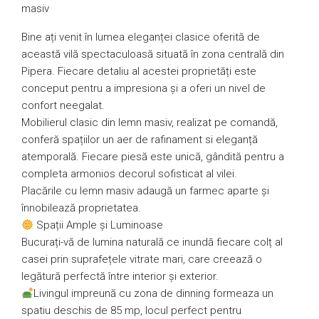
masiv
Bine ați venit în lumea eleganței clasice oferită de
această vilă spectaculoasă situată în zona centrală din
Pipera. Fiecare detaliu al acestei proprietăți este
conceput pentru a impresiona și a oferi un nivel de
confort neegalat.
Mobilierul clasic din lemn masiv, realizat pe comandă,
conferă spațiilor un aer de rafinament si eleganță
atemporală. Fiecare piesă este unică, gândită pentru a
completa armonios decorul sofisticat al vilei.
Placările cu lemn masiv adaugă un farmec aparte și
înnobilează proprietatea.
Spații Ample și Luminoase
Bucurați-vă de lumina naturală ce inundă fiecare colț al
casei prin suprafețele vitrate mari, care creează o
legătură perfectă între interior și exterior.
Livingul impreună cu zona de dinning formeaza un
spatiu deschis de 85 mp, locul perfect pentru