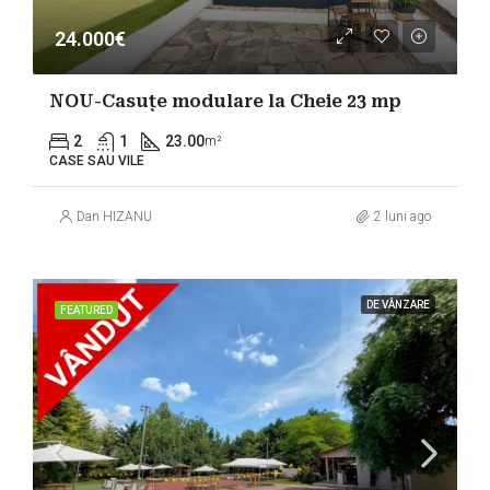
24.000€
NOU-Casuțe modulare la Cheie 23 mp
2
1
23.00
m²
CASE SAU VILE
Dan HIZANU
2 luni ago
DE VÂNZARE
FEATURED