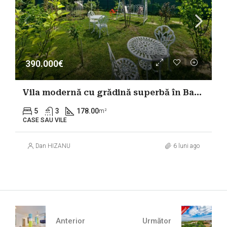
390.000€
Vila modernă cu grădină superbă în Balotești aproape DN1
5
3
178.00
m²
CASE SAU VILE
Dan HIZANU
6 luni ago
Anterior
Următor