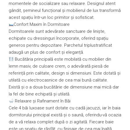
momentele de socializare sau relaxare. Designul atent
gândit, șemineul funcțional și mobilierul de lux transformă
acest spațiu într-un loc primitor și sofisticat.
Confort Maxim în Dormitoare
Dormitoarele sunt adevărate sanctuare de liniște,
echipate cu dressinguri încorporate, oferind spațiu
generos pentru depozitare. Parchetul triplustratificat
adaugă un plus de confort și eleganță.
Bucătăria principală este mobilată cu mobilier din
lemn masiv, de culoare crem, o adevărată piesă de
referință prin calitate, design si dimensiuni. Este dotată și
utilată cu electrocasnice de cea mai bună calitate.
Există și o a doua bucătărie de dimensiune mai mică dar
la fel de bine echipată și utilată.
Relaxare și Rafinament în Băi
Cele 4 băi luxoase sunt dotate cu cadă jacuzzi, iar în baia
dormitorului principal există și o saună, oferindu-vă ocazia
de a vă relaxa complet după o zi agitată. Fiecare baie
este un spațiu de răsfăț, cu finisaje de cea mai înaltă