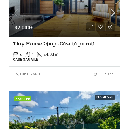
37.000€
Tiny House 24mp -Căsuță pe roți
2
1
24.00
m²
CASE SAU VILE
Dan HIZANU
6 luni ago
DE VÂNZARE
FEATURED