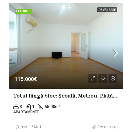
DE VÂNZARE
FEATURED
115.000€
Totul lângă bloc: Școală, Metrou, Piață, Parc-Apartament 3 Camere-Trapezului
3
1
65.00
m²
APARTAMENTE
Dan HIZANU
3 weeks ago