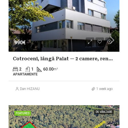
990€
Cotroceni, lângă Palat — 2 camere, renovat în 2026
2
1
60.00
m²
APARTAMENTE
Dan HIZANU
1 week ago
DE VÂNZARE
FEATURED