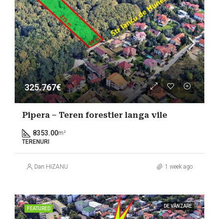
325.767€
Pipera – Teren forestier langa vile
8353.00
m²
TERENURI
Dan HIZANU
1 week ago
DE VÂNZARE
FEATURED