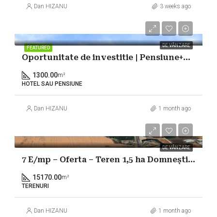
Dan HIZANU
3 weeks ago
1.300.000€
DE VÂNZARE
FEATURED
Oportunitate de investitie | Pensiune+Restaurant+Club | Cladire emblematica
1300.00
m²
HOTEL SAU PENSIUNE
Dan HIZANU
1 month ago
106.190€
DE VÂNZARE
7 E/mp – Oferta – Teren 1,5 ha Domnești lângă Autostrada A0
15170.00
m²
TERENURI
Dan HIZANU
1 month ago