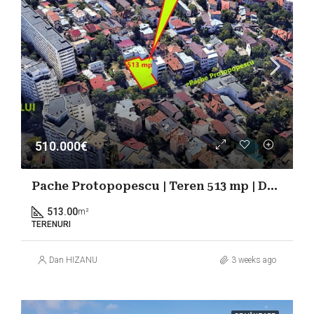
510.000€
Pache Protopopescu | Teren 513 mp | Dublă deschidere | Potențial investițional
513.00
m²
TERENURI
Dan HIZANU
3 weeks ago