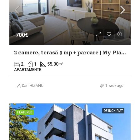
700€
2 camere, terasă 9 mp + parcare | My Place North | Prima închiriere
2
1
55.00
m²
APARTAMENTE
Dan HIZANU
1 week ago
DE ÎNCHIRIAT
FEATURED