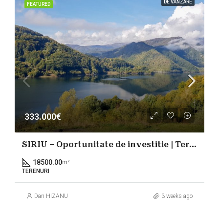
DE VÂNZARE
FEATURED
333.000€
SIRIU – Oportunitate de investitie | Teren cu PUZ | Intre Lac si Padure
18500.00
m²
TERENURI
Dan HIZANU
3 weeks ago