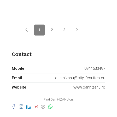
1
2
3
Contact
Mobile
0744533497
Email
dan.hizanu@citylifesuites.eu
Website
www.danhizanu.ro
Find Dan HIZANU on: