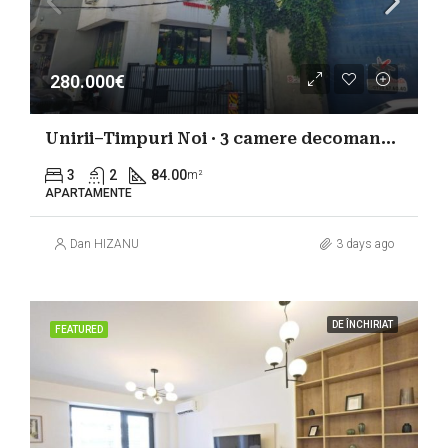
280.000€
Unirii–Timpuri Noi · 3 camere decomandat 90,50 mp · bloc 2022
3
2
84.00
m²
APARTAMENTE
Dan HIZANU
3 days ago
DE ÎNCHIRIAT
FEATURED