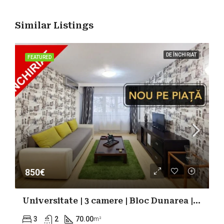
Similar Listings
DE ÎNCHIRIAT
FEATURED
850€
Universitate | 3 camere | Bloc Dunarea | Parcare
3
2
70.00
m²