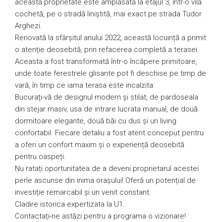
această proprietate este amplasată la etajul 3, într-o vilă
cochetă, pe o stradă liniștită, mai exact pe strada Tudor
Arghezi.
Renovată la sfârșitul anului 2022, această locuință a primit
o atenție deosebită, prin refacerea completă a terasei.
Aceasta a fost transformată într-o încăpere primitoare,
unde toate ferestrele glisante pot fi deschise pe timp de
vară, în timp ce iarna terasa este incalzita.
Bucurați-vă de designul modern și stilat, de pardoseala
din stejar masiv, usa de intrare lucrata manual, de două
dormitoare elegante, două băi cu dus și un living
confortabil. Fiecare detaliu a fost atent conceput pentru
a oferi un confort maxim și o experiență deosebită
pentru oaspeți.
Nu ratați oportunitatea de a deveni proprietarul acestei
perle ascunse din inima orașului! Oferă un potențial de
investiție remarcabil și un venit constant.
Cladire istorica expertizata la U1.
Contactați-ne astăzi pentru a programa o vizionare!