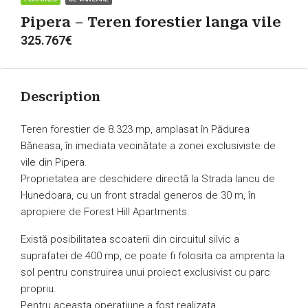
Pipera – Teren forestier langa vile
325.767€
Description
Teren forestier de 8.323 mp, amplasat în Pădurea
Băneasa, în imediata vecinătate a zonei exclusiviste de
vile din Pipera.
Proprietatea are deschidere directă la Strada Iancu de
Hunedoara, cu un front stradal generos de 30 m, în
apropiere de Forest Hill Apartments.
Există posibilitatea scoaterii din circuitul silvic a
suprafatei de 400 mp, ce poate fi folosita ca amprenta la
sol pentru construirea unui proiect exclusivist cu parc
propriu.
Pentru aceasta operatiune a fost realizata