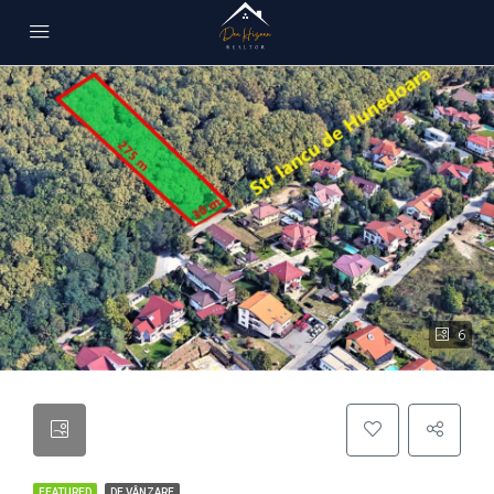
6
FEATURED
DE VÂNZARE