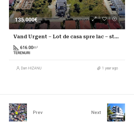
135.000€
Vand Urgent – Lot de casa spre lac – str Campul Pipera
616.00
m²
TERENURI
Dan HIZANU
1 year ago
Prev
Next