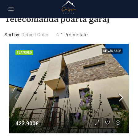
Home
Telecomanda poarta garaj
Telecomanda poarta garaj
Sort by:
Default Order
1 Proprietate
DE VÂNZARE
FEATURED
423.900€