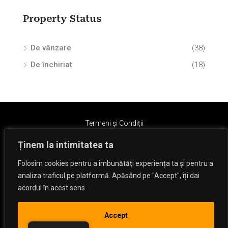
Property Status
De vânzare
(38)
De închiriat
(18)
Termeni și Condiții
Ținem la intimitatea ta
Folosim cookies pentru a îmbunătăți experiența ta și pentru a
analiza traficul pe platformă. Apăsând pe "Accept", îți dai
acordul în acest sens.
© Dan Hizanu - All rights reserved.
Accept