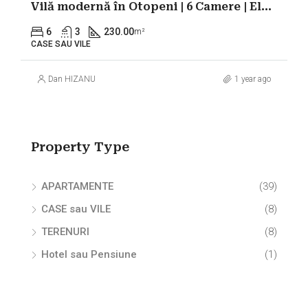
Vilă modernă în Otopeni | 6 Camere | Eleganță și Confort
6
3
230.00
m²
CASE SAU VILE
Dan HIZANU
1 year ago
Property Type
APARTAMENTE
(39)
CASE sau VILE
(8)
TERENURI
(8)
Hotel sau Pensiune
(1)