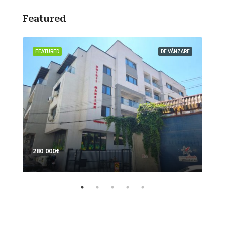
Featured
ZARE
FEATURED
DE VÂNZARE
FEA
280.000€
700